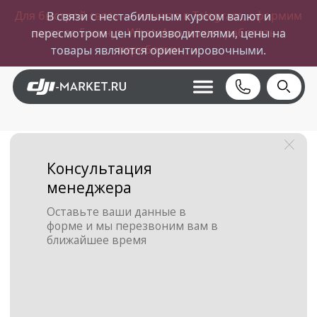
Для быстрой связи — пишите в Telegram, оформим
В связи с нестабильным курсом валют и
заказ за 5 минут. WhatsApp может работать с
пересмотром цен производителями, цены на
перебоями.
товары являются ориентировочными.
→
Консультация
менеджера
Оставьте ваши данные в
форме и мы перезвоним вам в
ближайшее время