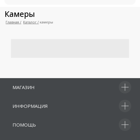
+7 (495) 211-11-07
Магазин
Информаци
info@dji-market.ru
5.0
Рейтинг организации в Яндекс
МАГАЗИН
Политика конфиденциальности
ИНФОРМАЦИЯ
ПОМОЩЬ
Получите коммерческое
предложение