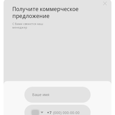
Подать запрос на
участие в тендере
С Вами свяжется наш
менеджер
+7