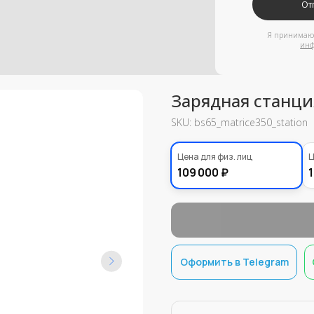
информации
Зарядная станция
SKU:
bs65_matrice350_station
95000,00
Цена для физ. лиц
Ц
₽
109 000 ₽
1
Оформить в Telegram