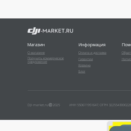
DJI-market.ru
2025
ИНН 550611951647, ОГРН 322554300022804