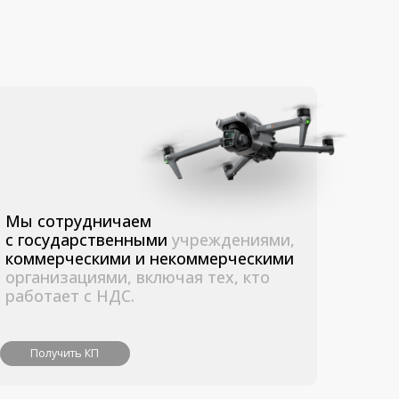
ничаем
ственными
учреждениями,
кими
и некоммерческими
ями, включая тех, кто
 НДС.
П
Контакты
+7 (495) 211-11-07
info@dji-market.ru