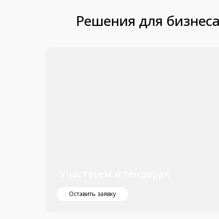
Участвуем в тендерах
Оставить заявку
Магазин
Информация
Помощь
О магазине
Оплата и доставка
Обратный звоно
Получить коммерческое
Гарантии
Написать в Wha
предложение
Корзина
Блог