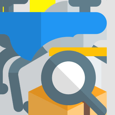
Каталог
О магазине
Гарантии
Оплата
и доставка
Контакты
еское
ер
+7