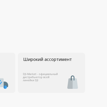
Широкий ассортимент
JI-Market - официальный
истрибьютор всей
инейки DJI