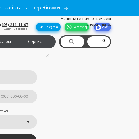
ет работать с перебоями.
→
Н
апишите нам, отвечаем
оперативно:
Telegram
WhatsApp
MAX
0
рвис