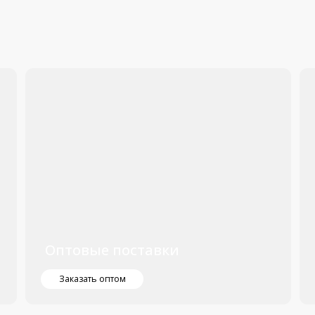
Мы сотруд
с государ
коммерчес
организаци
работает с
Оптовые поставки
Заказать Аэросъёмку
Заказать оптом
Получить К
Ремонт дронов
Квадрокоптеры оптом
Каталог
Заказать
Ремонт
Дроны с камерой
к
аэросъемку
дронов
Стабилизаторы
tsApp
Камеры
Дроны
Дроны
Аксессуары
оптом
в аренду