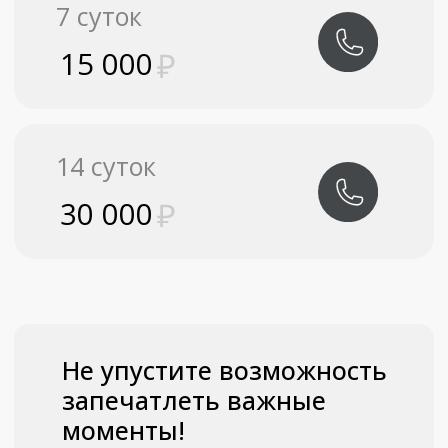
Отправить
Я принимаю
условия передачи
информации
Подать запрос на
участие в тендере
С Вами свяжется наш
менеджер
+7