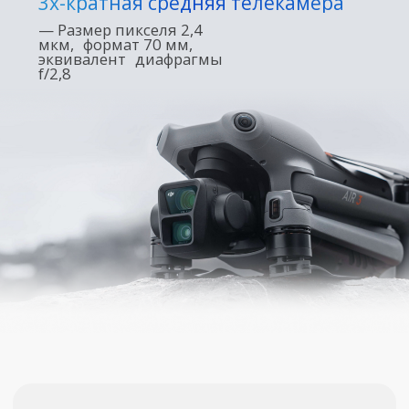
Видеопередача нового
поколения O4 обеспечивает
максимальную дальность
20 км
с повышенной
стабильностью.
46-минутное время полета
Air 3
увеличилось на 48%. Концентратор
для зарядки аккумуляторов также
обеспечивает передачу энергии
между аккумуляторами.
Комплектация в аренду:
DJI Air 3 Fly More Combo (DJI RC 2).
Квадрокоптер DJI Air 3 -
1 шт.
Пульт дистанционного управления с экраном
DJI RC 2 -
1 шт.
Интеллектуальная батарея DJI Air 3 -
3 шт.
Малошумные пропеллеры DJI Air 3 (пара) -
3 шт.
Защита стабилизатора DJI Air 3 -
1 шт.
Кабель типа C к типу C -
1 шт.
Зарядное устройство для аккумулятора DJI Air