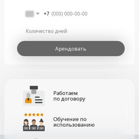
Высокий уровень
обслуживания техники
Двойная система камер
для потрясающих съемок
Широкоугольная камера
— Размер пикселя 2,4
мкм, формат 24 мм,
эквивалент диафрагмы
f/1,7
3х-кратная средняя телекамера
— Размер пикселя 2,4
мкм, формат 70 мм,
эквивалент диафрагмы
f/2,8