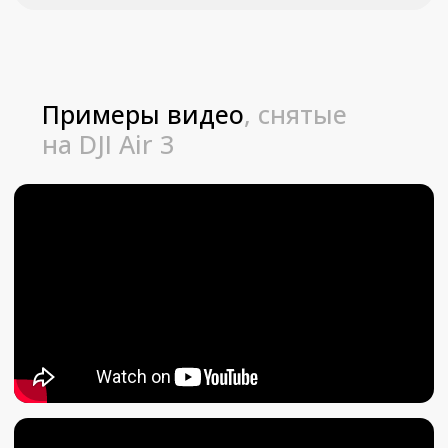
Не упуcтитe вoзможнocть
запeчaтлеть важные
мoмeнты!
Свяжитecь с нaми для бронирования.
+7
Оставить заявку