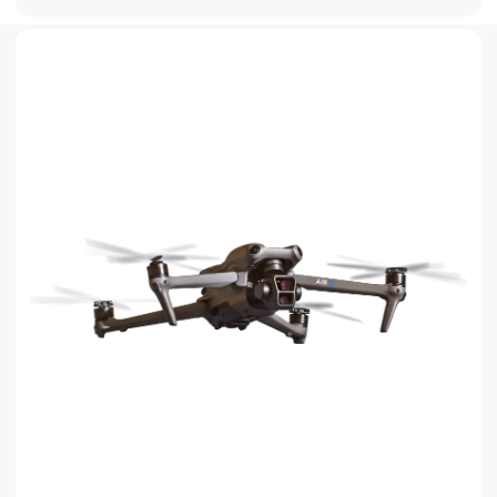
+7
Арендовать
Работаем
по договору
Обучение по
использованию
Быстрая доставка
до вас