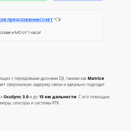
👈
кое предложение/счет
скве и МО от 1 часа!
щих с передовыми дронами DJI, такими как
Matrice
т сверхнизкую задержку связи и идеально подходит
ез
OcuSync 3.0
и до
15 км дальности
. С его помощью
меры, сенсоры и системы RTK.