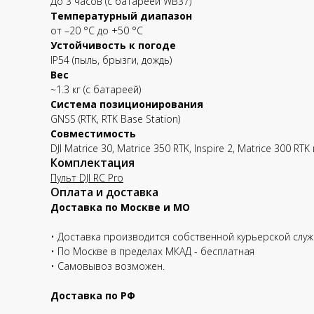
До 3 часов (с батареей WB37)
Температурный диапазон
от –20 °C до +50 °C
Устойчивость к погоде
IP54 (пыль, брызги, дождь)
Вес
~1.3 кг (с батареей)
Система позиционирования
GNSS (RTK, RTK Base Station)
Совместимость
DJI Matrice 30, Matrice 350 RTK, Inspire 2, Matrice 300 RTK
Комплектация
Пульт DJI RC Pro
Оплата и доставка
Доставка по Москве и МО
• Доставка производится собственной курьерской служб
• По Москве в пределах МКАД - бесплатная
• Самовывоз возможен.
Доставка по РФ