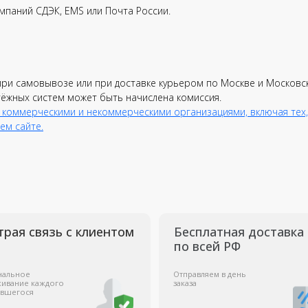
мпаний СДЭК, EMS или Почта России.
вязь с клиентом
Бесплатная доставка
по всей РФ
Отправляем в день
D
при самовывозе или при доставке курьером по Москве и Московс
аждого
заказа
д
тёжных систем может быть начислена комиссия.
л
 коммерческими и некоммерческими организациями, включая тех,
ем сайте.