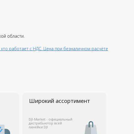
Широкий ассортимент
JI-Market - официальный
кой области.
истрибьютор всей
инейки DJI
 кто работает с НДС. Цена при безналичном расчёте