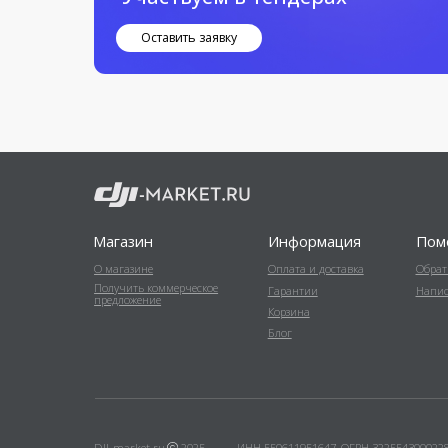
DJI-market.ru
2025
ИНН 550611951647, ОГРН 322554300022804