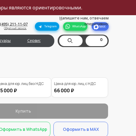
вары являются ориентировочными.
Н
апишите нам, отвечаем
оперативно:
Telegram
WhatsApp
MAX
0
рвис
ена для юр. лиц без НДС
Цена для юр. лиц с НДС
5 000 ₽
66 000 ₽
Купить
Оформить в WhatsApp
Оформить в MAX