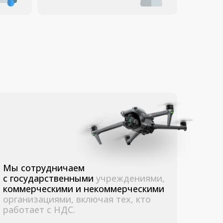
ничаем
ственными
учреждениями,
кими
и некоммерческими
ями, включая тех, кто
 НДС.
П
Контакты
+7 (495) 211-11-07
info@dji-market.ru