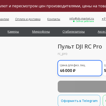
валют и пересмотром цен производителями, цены на то
info@dji-market.ru
+7 (495) 211-11-07
Оплата и доставка
Контакты
Сейчас работаем
Обратный звонок
меры
Микрофоны
Стабилизаторы
Аксессуары
Се
Пульт DJI RC Pro
rc_pro
38000,00
Цена для физ. лиц
Ц
₽
46 000 ₽
5
Оформить в Telegram