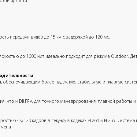
окой яркости
ть передачи видео до 15 км с задержкой до 120 мс.
 яркостью до 1000 нит идеально подходит для режима Outdoor. Де
водительности
я, обеспечивающим более надежную, стабильную и плавную систем
ния, что и DJI FPV, для точного маневрирования, плавной работы 
ростью 4K/120 кадров в секунду в кодеках H.264 и H.265. Систем
бмена