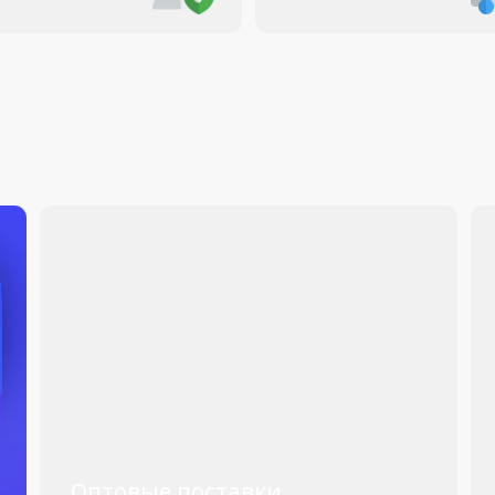
Мы сотруд
с государ
коммерчес
организаци
работает с
Оптовые поставки
Заказать Аэросъёмку
Заказать оптом
Получить К
Ремонт дронов
Квадрокоптеры оптом
Каталог
Заказать
Ремонт
Дроны с камерой
к
аэросъемку
дронов
Стабилизаторы
tsApp
Камеры
Дроны
Дроны
Аксессуары
оптом
в аренду