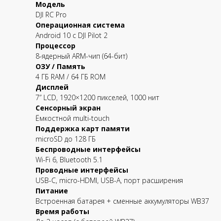
Модель
DJI RC Pro
Операционная система
Android 10 с DJI Pilot 2
Процессор
8-ядерный ARM-чип (64-бит)
ОЗУ / Память
4 ГБ RAM / 64 ГБ ROM
Дисплей
7” LCD, 1920×1200 пикселей, 1000 нит
Сенсорный экран
Ёмкостной multi-touch
Поддержка карт памяти
microSD до 128 ГБ
Беспроводные интерфейсы
Wi-Fi 6, Bluetooth 5.1
Проводные интерфейсы
USB-C, micro-HDMI, USB-A, порт расширения
Питание
Встроенная батарея + сменные аккумуляторы WB37
Время работы