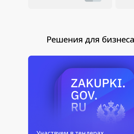
Участвуем в тендерах
Оставить заявку
Магазин
Информация
Помощь
О магазине
Оплата и доставка
Обратный звоно
Получить коммерческое
Гарантии
Написать в Wha
предложение
Корзина
Блог