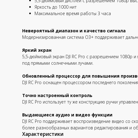
5,5-дюймовый дисплей с разрешением 1080p выс
Яркость до 1000 нит
Максимальное время работы 3 часа
Невероятный диапазон и качество сигнала
Модернизированная система O3+ поддерживает дальнос
Яркий экран
5,5-дюймовый экран DJI RC Pro с разрешением 1080p и
под прямыми солнечными лучами.
Обновленный процессор для повышения произ
DJI RC Pro оснащен процессором последнего поколени
Точно настроенный контроль
DJI RC Pro использует ту же конструкцию ручки управле
Выдающиеся аудио и видео функции
DJI RC Pro поддерживает воспроизведение видео со ско
более разнообразных вариантов редактирования и о
Характеристики