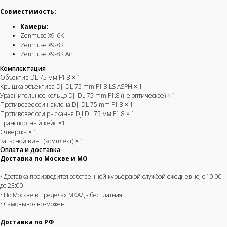
цены
по всей РФ
Совместимость:
Предложим Вам
Отправляем в день
индивидуальную цену
заказа
Камеры:
Zenmuse X9-6K
Zenmuse X9-8K
Zenmuse X9-8K Air
Комплектация
Объектив DL 75 мм F1.8 × 1
Крышка объектива DJI DL 75 mm F1.8 LS ASPH × 1
Решения для бизнеса
Уравнительное кольцо DJI DL 75 mm F1.8 (не оптическое) × 1
Противовес оси наклона DJI DL 75 mm F1.8 × 1
Противовес оси рысканья DJI DL 75 мм F1.8 × 1
Участвуем
Транспортный кейс ×1
в тендерах
Отвертка × 1
Запасной винт (комплект) × 1
Оставить заявку
Оплата и доставка
Доставка по Москве и МО
Оптовые поставки
• Доставка производится собственной курьерской службой ежедневно, с 10:00
до 23:00
• По Москве в пределах МКАД - бесплатная
Заказать оптом
• Самовывоз возможен.
Доставка по РФ
Мы сотрудничаем с государственными