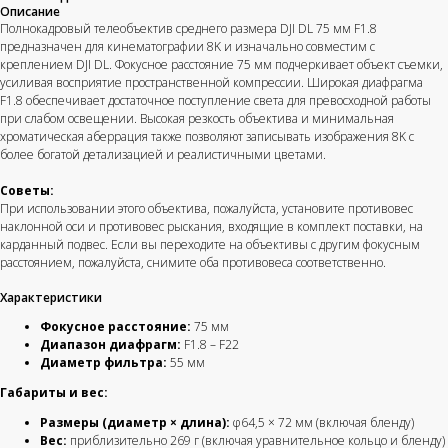
Описание
Полнокадровый телеобъектив среднего размера DJI DL 75 мм F1.8
предназначен для кинематографии 8K и изначально совместим с
креплением DJI DL. Фокусное расстояние 75 мм подчеркивает объект съемки,
усиливая восприятие пространственной компрессии. Широкая диафрагма
F1.8 обеспечивает достаточное поступление света для превосходной работы
при слабом освещении. Высокая резкость объектива и минимальная
хроматическая аберрация также позволяют записывать изображения 8K с
более богатой детализацией и реалистичными цветами.
Советы:
При использовании этого объектива, пожалуйста, установите противовес
наклонной оси и противовес рыскания, входящие в комплект поставки, на
карданный подвес. Если вы переходите на объективы с другим фокусным
расстоянием, пожалуйста, снимите оба противовеса соответственно.
Быстрая связь
Широкий
Характеристики
с клиентом
ассортимент
Фокусное расстояние:
75 мм
Персональное
DJI-Market - официальный
Диапазон диафрагм:
F1.8 – F22
обслуживание каждого
дистрибьютор всей
обратившегося
линейки DJI
Диаметр фильтра:
55 мм
Габариты и вес:
Размеры (диаметр × длина):
φ64,5 × 72 мм (включая бленду)
Вес:
приблизительно 269 г (включая уравнительное кольцо и бленду)
Гарантия лучшей
Бесплатная доставка