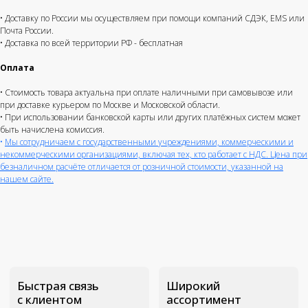
учреждениями,
коммерческими
и некоммерческими
организациями, включая тех, кто работает с НДС.
• Доставку по России мы осуществляем при помощи компаний СДЭК, EMS или
Почта России.
Получить КП
• Доставка по всей территории РФ - бесплатная
Оплата
• Стоимость товара актуальна при оплате наличными при самовывозе или
при доставке курьером по Москве и Московской области.
• При использовании банковской карты или других платёжных систем может
быть начислена комиссия.
•
Мы сотрудничаем с государственными учреждениями, коммерческими и
некоммерческими организациями, включая тех, кто работает с НДС. Цена при
безналичном расчёте отличается от розничной стоимости, указанной на
нашем сайте.
+7 (495) 211-11-07
Магазин
Информаци
info@dji-market.ru
5.0
Рейтинг организации в Яндекс