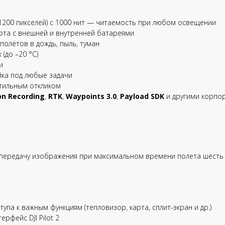
1200 пикселей) с 1000 нит — читаемость при любом освещении
та с внешней и внутренней батареями
полётов в дождь, пыль, туман
(до –20 °C)
и
ка под любые задачи
ктильным откликом
on Recording
,
RTK
,
Waypoints 3.0
,
Payload SDK
и другими корпо
передачу изображения при максимальном времени полета шесть 
упа к важным функциям (тепловизор, карта, сплит-экран и др.)
рфейс DJI Pilot 2