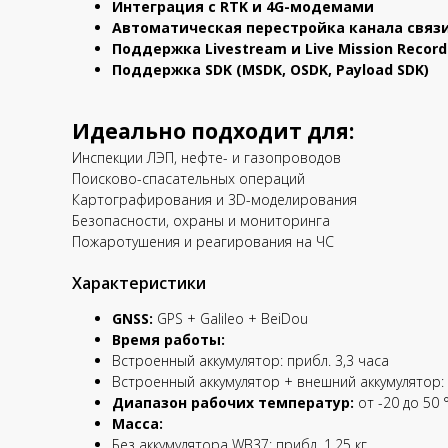
Интеграция с RTK и 4G-модемами
Автоматическая перестройка канала связ
Поддержка Livestream и Live Mission Record
Поддержка SDK (MSDK, OSDK, Payload SDK)
Идеально подходит для:
Инспекции ЛЭП, нефте- и газопроводов
Поисково-спасательных операций
Картографирования и 3D-моделирования
Безопасности, охраны и мониторинга
Пожаротушения и реагирования на ЧС
Характеристики
GNSS:
GPS + Galileo + BeiDou
Время работы:
Встроенный аккумулятор: прибл. 3,3 часа
Встроенный аккумулятор + внешний аккумулятор: 
Диапазон рабочих температур:
от -20 до 50 °
Масса:
Без аккумулятора WB37: прибл. 1,25 кг