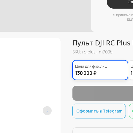
информации
Пульт DJI RC Plu
SKU:
rc_plus_rm700b
120000,00
Цена для физ. лиц
Ц
₽
138 000 ₽
1
Оформить в Telegram