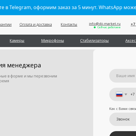
е в Telegram, оформим заказ за 5 минут. WhatsApp мож
info@dji-market.ru
+7 (495) 211-11-07
Оплата и доставка
Контакты
Сейчас работаем
Обратный звонок
меры
Микрофоны
Стабилизаторы
Аксессуары
Се
енеджера
орме и мы перезвоним
+7
Как с Вами связаться
Отправить
Я принимаю
условия передачи