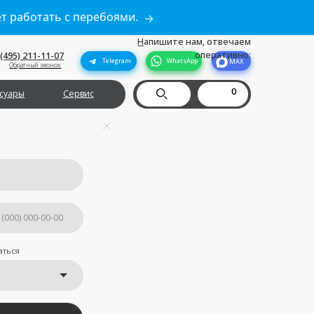
ет работать с перебоями.
→
Н
апишите нам, отвечаем
оперативно:
Telegram
WhatsApp
MAX
0
рвис