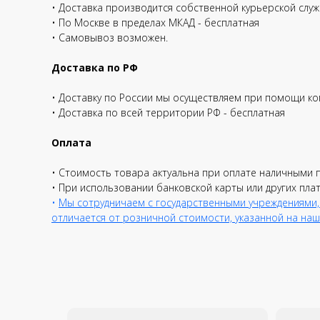
• Доставка производится собственной курьерской служб
• По Москве в пределах МКАД - бесплатная
• Самовывоз возможен.
Доставка по РФ
Гарантия лучшей цены
Быстрая с
• Доставку по России мы осуществляем при помощи ко
• Доставка по всей территории РФ - бесплатная
Предложим Вам
Персональное
индивидуальную цену
обслуживание к
Оплата
обратившегося
• Стоимость товара актуальна при оплате наличными 
• При использовании банковской карты или других пла
•
Мы сотрудничаем с государственными учреждениями,
отличается от розничной стоимости, указанной на наш
Решения для бизнеса