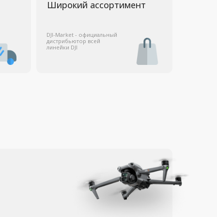
ничаем
ственными
учреждениями,
кими
и некоммерческими
ями, включая тех, кто
 НДС.
П
Контакты
+7 (495) 211-11-07
info@dji-market.ru