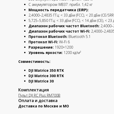
С аккумулятором WB37: прибл. 1,42 кг
Мощность передатчика (EIRP):
2,4000–2,4835 ГГц: < 33 дБм (FCC), < 20 дБм (CE/SR
5,725–5,850 ГГц: < 33 дБм (FCC), < 14 дБм (CE), < 23
Диапазон рабочих частот Bluetooth:
2,4000–
Диапазон рабочих частот Wi-Fi:
2,4000–2,4835
Протокол Bluetooth:
Bluetooth 5.1
Протокол Wi-Fi:
Wi-Fi 6
Разрешение:
1920×1200
Уровень яркости:
1200 кд/м²
Совместимость:
DJI Matrice 350 RTK
DJI Matrice 300 RTK
DJI Matrice 30
Комплектация
Пульт DJI RC Plus RM700B
Оплата и доставка
Доставка по Москве и МО