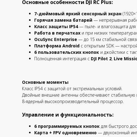
Основные особенности DJI RC Plus:
7-дюймовый яркий сенсорный экран
(1920×
Горячая замена батарей
— непрерывная рабо
Класс защиты IP54
— пыле- и влагозащита для 
Работа в перчатках
и при низких температурах 
OcuSync Enterprise
— до 15 км стабильной связ
Платформа Android
с открытым SDK — настрой
6 пользовательских кнопок
и джойстики с та
Полноценная интеграция с
DJI Pilot 2
,
Live Missi
Основные моменты
Класс IP54 с защитой от экстремальных условий.
Двойные внешние антенны обеспечивают стабильную 
8-ядерный высокопроизводительный процессор.
Управление и функциональность:
6 программируемых кнопок
для быстрого дост
Карта + FPV одновременно
— двухоконный инте