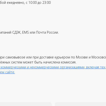
ой ежедневно, с 10:00 до 23:00
вязь с клиентом
Бесплатная доставка
мпаний СДЭК, EMS или Почта России.
по всей РФ
Отправляем в день
D
аждого
заказа
д
л
при самовывозе или при доставке курьером по Москве и Московс
тёжных систем может быть начислена комиссия.
 коммерческими и некоммерческими организациями, включая тех,
ем сайте.