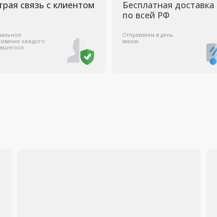
Мы сотруд
с государ
коммерчес
организаци
работает с
Оптовые поставки
Заказать Аэросъёмку
Заказать оптом
Получить К
Ремонт дронов
Квадрокоптеры оптом
Каталог
Заказать
Ремонт
Дроны с камерой
к
аэросъемку
дронов
Стабилизаторы
tsApp