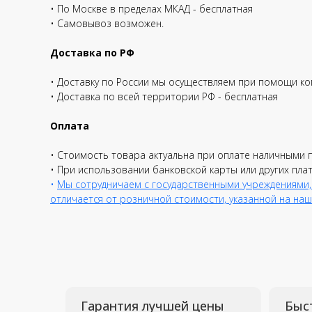
• По Москве в пределах МКАД - бесплатная
• Самовывоз возможен.
Доставка по РФ
• Доставку по России мы осуществляем при помощи ко
• Доставка по всей территории РФ - бесплатная
Оплата
Гарантия лучшей цены
Быстрая с
• Стоимость товара актуальна при оплате наличными 
• При использовании банковской карты или других пла
Предложим Вам
Персональное
•
Мы сотрудничаем с государственными учреждениями,
индивидуальную цену
обслуживание к
обратившегося
отличается от розничной стоимости, указанной на наш
Решения для бизнеса