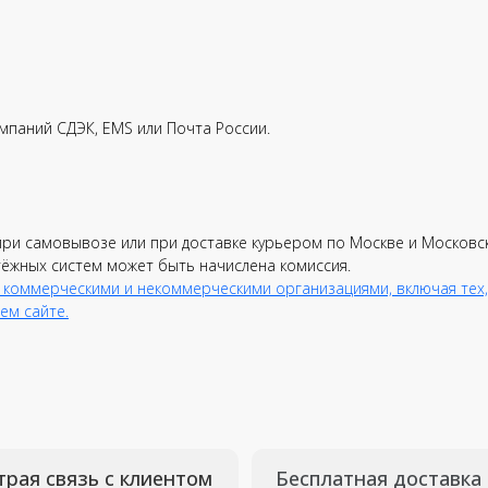
мпаний СДЭК, EMS или Почта России.
вязь с клиентом
Бесплатная доставка
по всей РФ
при самовывозе или при доставке курьером по Москве и Московс
тёжных систем может быть начислена комиссия.
Отправляем в день
D
 коммерческими и некоммерческими организациями, включая тех,
аждого
заказа
д
л
ем сайте.