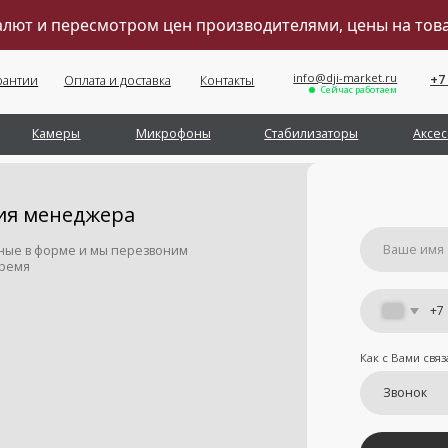
валют и пересмотром цен производителями, цены на то
info@dji-market.ru
+7 (495) 211-11-07
Оплата и доставка
Контакты
Сейчас работаем
Обратный звонок
меры
Микрофоны
Стабилизаторы
Аксессуары
Се
енеджера
орме и мы перезвоним
+7
Как с Вами связаться
Отправить
Я принимаю
условия передачи