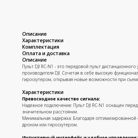
Описание
Характеристики
Комплектация
Оплата и доставка
Описание
Пульт DJI RC-N1 - это передовой пульт дистанционног
производителя DJI. Сочетая в себе высокую функциона
гироскутером, открывая новые возможности при съемк
Характеристики
Превосходное качество сигнала:
Надежное подключение: Пульт DJI RC-N1 оснащен пере
значительном расстоянии.
Минимальная задержка: Благодаря оптимизированной с
дроном или гироскутером.
Интуитивный интерфейс и удобное управление: