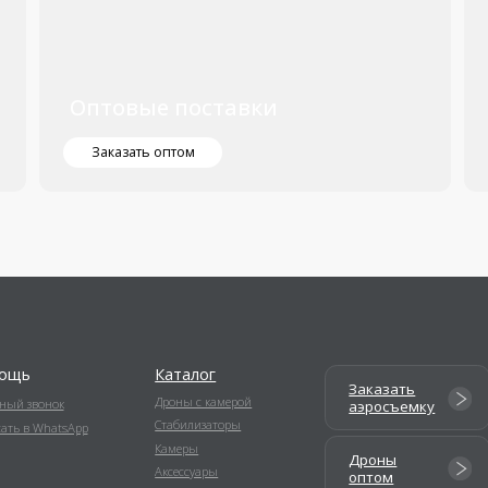
Каталог
Заказать
Ремонт
Дроны с камерой
к
аэросъемку
дронов
Стабилизаторы
tsApp
Камеры
Дроны
Дроны
Аксессуары
оптом
в аренду
5.0
Политика конфиденциальности
Рейтинг организации в Яндекс