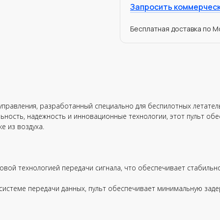
Запросить коммерчес
Бесплатная доставка по Мо
о управления, разработанный специально для беспилотных летате
льность, надежность и инновационные технологии, этот пульт об
е из воздуха.
довой технологией передачи сигнала, что обеспечивает стабиль
истеме передачи данных, пульт обеспечивает минимальную задер