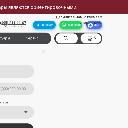
вары являются ориентировочными.
Н
апишите нам, отвечаем
оперативно:
Telegram
WhatsApp
MAX
0
рвис