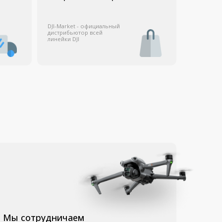
ничаем
ственными
учреждениями,
кими
и некоммерческими
ями, включая тех, кто
 НДС.
П