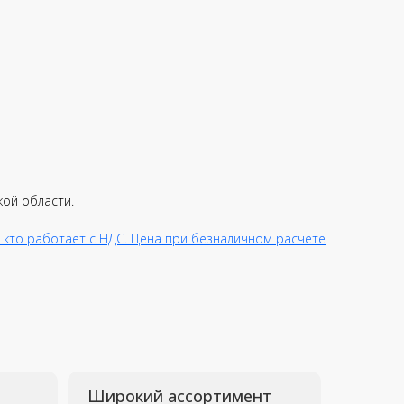
Широкий ассортимент
кой области.
JI-Market - официальный
 кто работает с НДС. Цена при безналичном расчёте
истрибьютор всей
инейки DJI