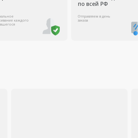
Мы сотруд
с государ
коммерчес
организаци
работает с
Оптовые поставки
Заказать Аэросъёмку
Заказать оптом
Получить К
Ремонт дронов
Квадрокоптеры оптом