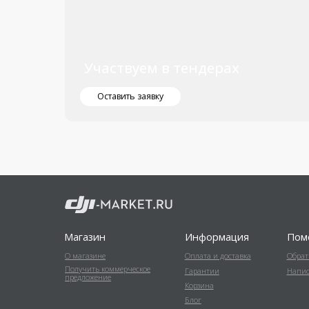
Магазин
Информация
Помощь
О магазине
Оплата и доставка
Обратный звоно
Получить коммерческое
Гарантии
Написать в Wha
предложение
Корзина
Блог
DJI-market.ru
2025
ИНН 550611951647, ОГРН 322554300022804