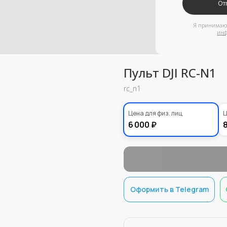
информации
Пульт DJI RC-N1
rc_n1
4000,00
Цена для физ. лиц
Ц
₽
6 000 ₽
8
Оформить в Telegram