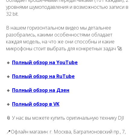
уровнями шумоподавления и возможностью записи в
5.0
32 bit.
Рейтинг организации в Яндекс
В нашем горизонтальном видео мы детальнее
разобрались, какими особенностями обладает
каждая модель, на что же они способны и какие
микрофоны стоит выбрать для конкретных задач 🚀
Политика конфиденциальности
🔸
Полный обзор на YouTube
🔸
Полный обзор на RuTube
Получите коммерческое
предложение
🔸
Полный обзор на Дзен
С Вами свяжется наш
менеджер
Получить коммерческое
Корзина
Камеры
Аксессуары
Блог
предложение
🔸
Полный обзор в VK
📎 У нас вы можете купить оригинальную технику DJI
Гарантии
Стабилизаторы
О магазине
Оплата и доставка
Дроны с камерой
📍Офлайн магазин: г. Москва, Багратионовский пр., 7,
Обратный звонок
Написать в WhatsApp