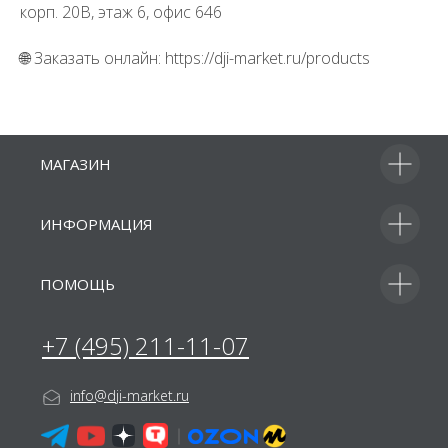
корп. 20В, этаж 6, офис 646
🌐 Заказать онлайн: https://dji-market.ru/products
+7
МАГАЗИН
ИНФОРМАЦИЯ
Отправить
ПОМОЩЬ
Я принимаю
условия передачи
информации
Подать запрос на
участие в тендере
С Вами свяжется наш
менеджер