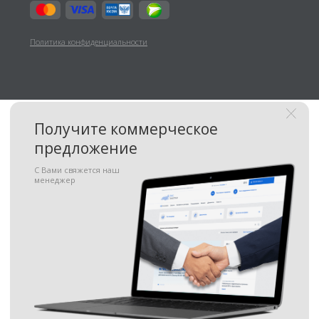
Отправить
Я принимаю
условия передачи
информации
Подать запрос на
участие в тендере
С Вами свяжется наш
менеджер
+7