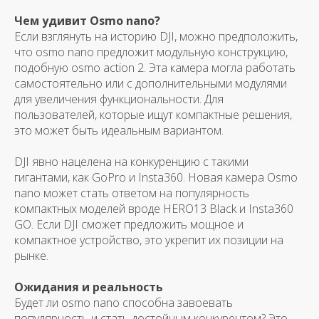
Чем удивит Osmo nano?
Если взглянуть на историю DJI, можно предположить,
что osmo nano предложит модульную конструкцию,
подобную osmo action 2. Эта камера могла работать
самостоятельно или с дополнительными модулями
для увеличения функциональности. Для
пользователей, которые ищут компактные решения,
это может быть идеальным вариантом.
DJI явно нацелена на конкуренцию с такими
гигантами, как GoPro и Insta360. Новая камера Osmo
nano может стать ответом на популярность
компактных моделей вроде HERO13 Black и Insta360
GO.
Если DJI сможет предложить мощное и
компактное устройство, это укрепит их позиции на
рынке.
Ожидания и реальность
Будет ли osmo nano способна завоевать
популярность и стать достойным конкурентом? Это