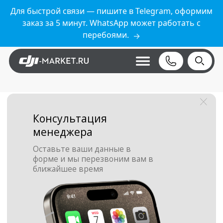
Для быстрой связи — пишите в Telegram, оформим
заказ за 5 минут. WhatsApp может работать с
перебоями.
→
Консультация
менеджера
Оставьте ваши данные в
форме и мы перезвоним вам в
ближайшее время