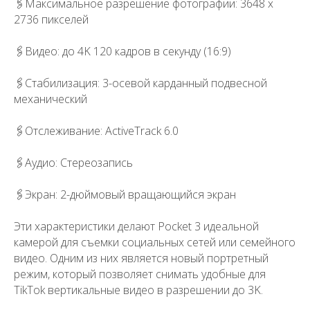
🖇️Максимальное разрешение фотографии: 3648 x
+7
2736 пикселей
🖇️Видео: до 4K 120 кадров в секунду (16:9)
🖇️Стабилизация: 3-осевой карданный подвесной
механический
Отправить
🖇️Отслеживание: ActiveTrack 6.0
Я принимаю
условия передачи
информации
🖇️Аудио: Стереозапись
🖇️Экран: 2-дюймовый вращающийся экран
Эти характеристики делают Pocket 3 идеальной
камерой для съемки социальных сетей или семейного
видео. Одним из них является новый портретный
режим, который позволяет снимать удобные для
TikTok вертикальные видео в разрешении до 3K.