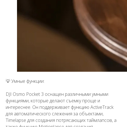
💡 Умные функции:
DJI Osmo Pocket 3 оснащен различными умными
функциями, которые делают съемку проще и
интереснее. Он поддерживает функцию ActiveTrack
для автоматического слежения за объектами,
Timelapse для создания потрясающих таймлапсов, а
также функцию Motionlapse для создания