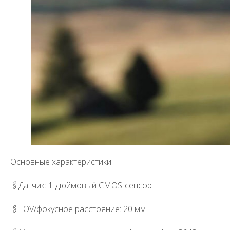
Отправить
Я принимаю
условия передачи
информации
Подать запрос на
участие в тендере
С Вами свяжется наш
менеджер
Основные характеристики:
🖇️Датчик: 1-дюймовый CMOS-сенсор
🖇️FOV/фокусное расстояние: 20 мм