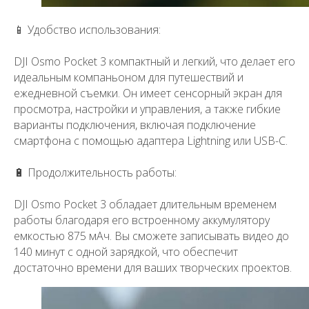
📱 Удобство использования:
DJI Osmo Pocket 3 компактный и легкий, что делает его
идеальным компаньоном для путешествий и
ежедневной съемки. Он имеет сенсорный экран для
просмотра, настройки и управления, а также гибкие
варианты подключения, включая подключение
смартфона с помощью адаптера Lightning или USB-C.
+7 (495) 211-11-07
Магазин
Информаци
info@dji-market.ru
🔋 Продолжительность работы:
DJI Osmo Pocket 3 обладает длительным временем
5.0
работы благодаря его встроенному аккумулятору
Рейтинг организации в Яндекс
емкостью 875 мАч. Вы сможете записывать видео до
140 минут с одной зарядкой, что обеспечит
достаточно времени для ваших творческих проектов.