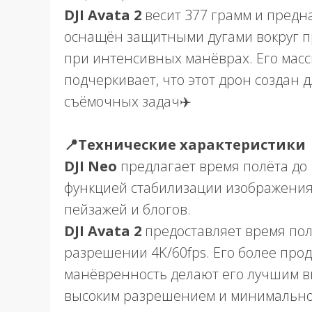
DJI Avata 2
весит 377 грамм и предн
оснащён защитными дугами вокруг 
при интенсивных манёврах. Его мас
подчеркивает, что этот дрон создан 
съёмочных задач✈️
📍Технические характеристики
DJI Neo
предлагает время полёта до 
функцией стабилизации изображения,
пейзажей и блогов.
DJI Avata 2
предоставляет время пол
разрешении 4K/60fps. Его более про
манёвренность делают его лучшим вы
высоким разрешением и минимально