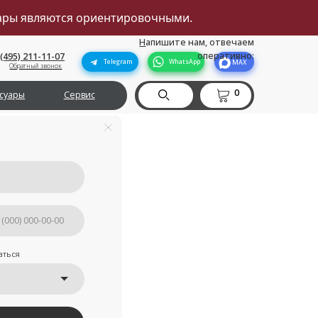
вары являются ориентировочными.
Н
апишите нам, отвечаем
оперативно:
Telegram
WhatsApp
MAX
0
рвис