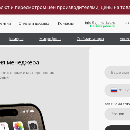
валют и пересмотром цен производителями, цены на то
info@dji-market.ru
+7 (495) 211-11-07
Оплата и доставка
Контакты
Сейчас работаем
Обратный звонок
меры
Микрофоны
Стабилизаторы
Аксессуары
Се
енеджера
орме и мы перезвоним
+7
Как с Вами связаться
Отправить
Я принимаю
условия передачи