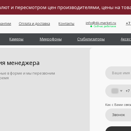
валют и пересмотром цен производителями, цены на то
info@dji-market.ru
+7 (495) 211-11-07
Оплата и доставка
Контакты
Сейчас работаем
Обратный звонок
меры
Микрофоны
Стабилизаторы
Аксессуары
Се
енеджера
орме и мы перезвоним
+7
Как с Вами связаться
Отправить
Я принимаю
условия передачи