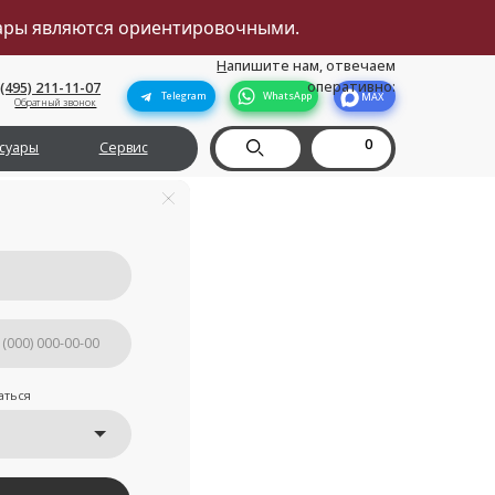
вары являются ориентировочными.
Н
апишите нам, отвечаем
оперативно:
Telegram
WhatsApp
MAX
0
рвис