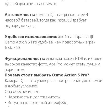
лучшей для активных съемок.
Автономность:
камера DJI выигрывает с её 4-
часовой батареей, тогда как Insta360 требует
подзарядки чаще.
Удобство использования:
двойные экраны DJI
Osmo Action 5 Pro удобнее, чем поворотный экран
+7
Insta360.
Функциональность:
если вам важен HDR или более
высокое качество фото, Ace Pro может стать лучшим
вариантом.
Почему стоит выбрать Osmo Action 5 Pro?
Отправить
Камера DJI — это универсальное решение для съемки
в любых условиях.
Я принимаю
условия передачи
информации
Она обеспечивает:
• Надежность и долговечность.
• Интуитивно понятный интерфейс.