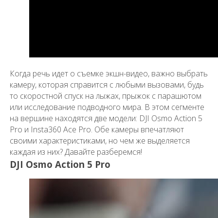
Когда речь идет о съемке экшн-видео, важно выбрать
камеру, которая справится с любыми вызовами, будь
то скоростной спуск на лыжах, прыжок с парашютом
или исследование подводного мира. В этом сегменте
на вершине находятся две модели: DJI Osmo Action 5
Pro и Insta360 Ace Pro. Обе камеры впечатляют
своими характеристиками, но чем же выделяется
каждая из них? Давайте разберемся!
DJI Osmo Action 5 Pro