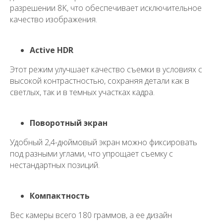
разрешении 8K, что обеспечивает исключительное
5.0
качество изображения.
Рейтинг организации в Яндекс
Active HDR
Этот режим улучшает качество съемки в условиях с
высокой контрастностью, сохраняя детали как в
Политика конфиденциальности
светлых, так и в темных участках кадра.
Поворотный экран
Получите коммерческое
предложение
Удобный 2,4-дюймовый экран можно фиксировать
С Вами свяжется наш
под разными углами, что упрощает съемку с
менеджер
Получить коммерческое
Корзина
Камеры
Аксессуары
Блог
нестандартных позиций.
предложение
Компактность
Гарантии
Стабилизаторы
О магазине
Оплата и доставка
Дроны с камерой
Вес камеры всего 180 граммов, а ее дизайн
Обратный звонок
Написать в WhatsApp