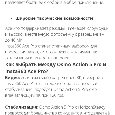
позволяет брать ее с собой в любое приключение.
Широкие творческие возможности
+7
Ace Pro поддерживает режимы Time-lapse, слоумоушн
и высококачественную фотосъемку с разрешением
до 48 Мп.
Insta360 Ace Pro станет отличным выбором для
профессионалов, которым важна максимальная
детализация и гибкость настроек.
Как выбрать между Osmo Action 5 Pro и
Отправить
Insta360 Ace Pro?
Я принимаю
условия передачи
информации
Видео:
если вам нужно разрешение 8K, выбирайте
Insta360 Ace Pro. Для тех, кто ценит плавность и
Подать запрос на
стабилизацию, подойдет Osmo Action 5 Pro с её
участие в тендере
впечатляющим 4K при 120 fps.
С Вами свяжется наш
менеджер
Стабилизация:
Осmo Action 5 Pro с HorizonSteady
превосходит большинство конкурентов, что делает её