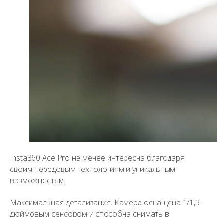
Insta360 Ace Pro
не менее интересна благодаря
своим передовым технологиям и уникальным
возможностям.
+7 (495) 211-11-07
Магазин
Информаци
info@dji-market.ru
Максимальная детализация. Камера оснащена 1/1,3-
дюймовым сенсором и способна снимать в