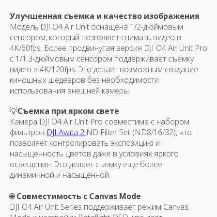
Улучшенная съемка и качество изображения
Модель DJI O4 Air Unit оснащена 1/2-дюймовым
сенсором, который позволяет снимать видео в
4K/60fps. Более продвинутая версия DJI O4 Air Unit Pro
с 1/1.3-дюймовым сенсором поддерживает съемку
видео в 4K/120fps. Это делает возможным создание
киношных шедевров без необходимости
использования внешней камеры.
💡
Съемка при ярком свете
Камера DJI O4 Air Unit Pro совместима с набором
фильтров
DJI Avata 2
ND Filter Set (ND8/16/32), что
позволяет контролировать экспозицию и
насыщенность цветов даже в условиях яркого
освещения. Это делает съемку еще более
динамичной и насыщенной.
🌐
Совместимость с Canvas Mode
DJI O4 Air Unit Series поддерживает режим Canvas