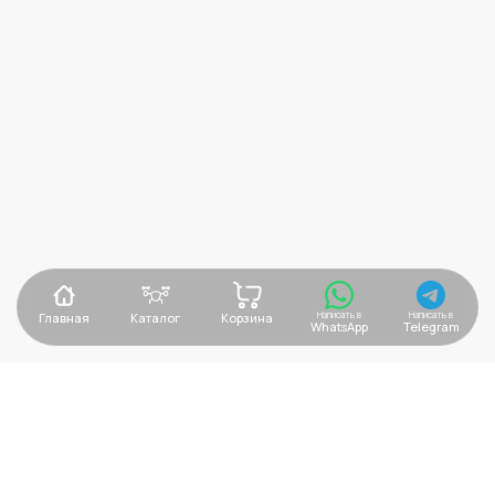
Отправить
Я принимаю
условия передачи
информации
Подать запрос на
участие в тендере
С Вами свяжется наш
менеджер
Написать в
Написать в
Главная
Каталог
Корзина
WhatsApp
Telegram
+7