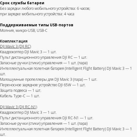
Срок службы батареи
Без зарядки любого мобильного устройства: 6 часов;
при зарядке мобильного устройства: 4 часа
Поддерживаемые типы USB-портов
Молния, микро-USB, USB-C
Получите коммерческое
Комплектация
предложение
DJI Mavic 3 (DJI RC)
Квадрокоптер DJI Mavic 3 — 1 шт.
С Вами свяжется наш
менеджер
Пульт дистанционного управления DJI RC — 1 шт.
Запасные ручки (стики) управления — 1 шт. (пара)
Интеллектуальная полетная батарея (Intelligent Flight Battery) DJI Mavic 3 — 1
шт.
Малошумные пропеллеры для DJI Mavic 3 (пара) — 1 шт.
Переносное зарядное устройство DJI 65W — 1 шт.
Защита подвеса — 1 шт.
Кабель Type-C — 1 шт.
DJI Mavic 3 (DJI RC-N1)
Квадрокоптер DJI Mavic 3 — 1 шт.
Пульт дистанционного управления DJI RC-N1 — 1 шт.
Запасные ручки (стики) управления — 1 шт. (пара)
+7
Интеллектуальная полетная батарея (Intelligent Flight Battery) DJI Mavic 3 — 1
шт.