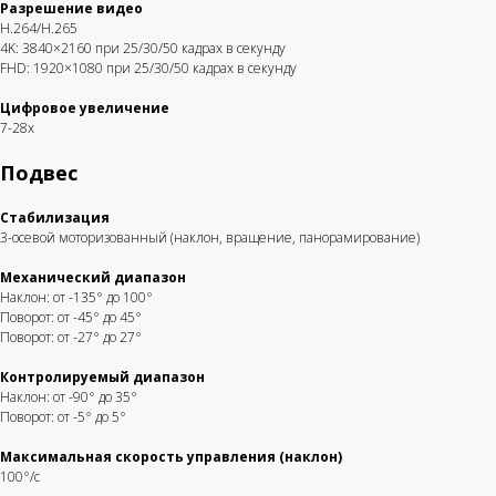
Разрешение видео
H.264/H.265
4K: 3840×2160 при 25/30/50 кадрах в секунду
FHD: 1920×1080 при 25/30/50 кадрах в секунду
Цифровое увеличение
7-28x
Подвес
Стабилизация
3-осевой моторизованный (наклон, вращение, панорамирование)
Механический диапазон
Наклон: от -135° до 100°
Поворот: от -45° до 45°
Поворот: от -27° до 27°
Контролируемый диапазон
Наклон: от -90° до 35°
Поворот: от -5° до 5°
Максимальная скорость управления (наклон)
100°/с