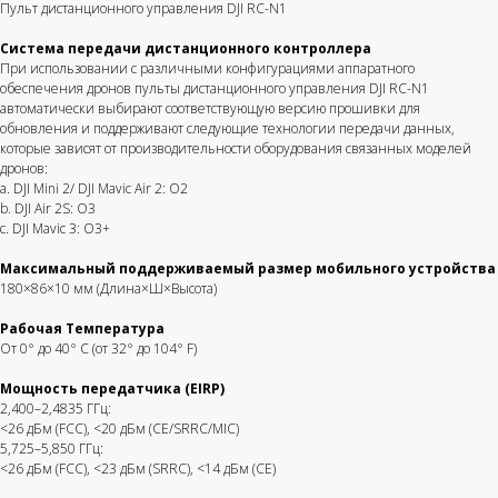
Пульт дистанционного управления DJI RC-N1
Система передачи дистанционного контроллера
DJI-market.ru
2025
При использовании с различными конфигурациями аппаратного
обеспечения дронов пульты дистанционного управления DJI RC-N1
автоматически выбирают соответствующую версию прошивки для
ИНН 550611951647, ОГРН 322554300022804
обновления и поддерживают следующие технологии передачи данных,
Политика конфиденциальности
которые зависят от производительности оборудования связанных моделей
дронов:
a. DJI Mini 2/ DJI Mavic Air 2: O2
b. DJI Air 2S: O3
c. DJI Mavic 3: O3+
Максимальный поддерживаемый размер мобильного устройства
180×86×10 мм (Длина×Ш×Высота)
Получить коммерческое
Корзина
Камеры
Аксессуары
Блог
предложение
Рабочая Температура
От 0° до 40° C (от 32° до 104° F)
Мощность передатчика (EIRP)
Гарантии
Стабилизаторы
О магазине
Оплата и доставка
Дроны с камерой
2,400–2,4835 ГГц:
<26 дБм (FCC), <20 дБм (CE/SRRC/MIC)
Обратный звонок
Написать в WhatsApp
5,725–5,850 ГГц:
<26 дБм (FCC), <23 дБм (SRRC), <14 дБм (CE)