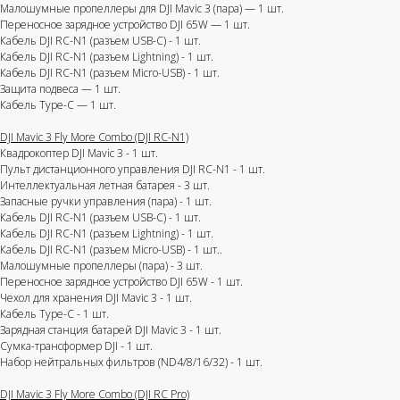
Малошумные пропеллеры для DJI Mavic 3 (пара) — 1 шт.
Переносное зарядное устройство DJI 65W — 1 шт.
​​Кабель DJI RC-N1 (разъем USB-C) - 1 шт.
Кабель DJI RC-N1 (разъем Lightning) - 1 шт.
Кабель DJI RC-N1 (разъем Micro-USB) - 1 шт.
Защита подвеса — 1 шт.
Кабель Type-C — 1 шт.
Отправить
Я принимаю
условия передачи
DJI Mavic 3 Fly More Combo (DJI RC-N1)
информации
Квадрокоптер DJI Mavic 3 - 1 шт.
Пульт дистанционного управления DJI RC-N1 - 1 шт.
Интеллектуальная летная батарея - 3 шт.
Запасные ручки управления (пара) - 1 шт.
​​Кабель DJI RC-N1 (разъем USB-C) - 1 шт.
Кабель DJI RC-N1 (разъем Lightning) - 1 шт.
Кабель DJI RC-N1 (разъем Micro-USB) - 1 шт..
Малошумные пропеллеры (пара) - 3 шт.
​​Переносное зарядное устройство DJI 65W - 1 шт.
Чехол для хранения DJI Mavic 3 - 1 шт.
Кабель Type-C - 1 шт.
Зарядная станция батарей DJI Mavic 3 - 1 шт.
Сумка-трансформер DJI - 1 шт.
Набор нейтральных фильтров (ND4/8/16/32) - 1 шт.
DJI Mavic 3 Fly More Combo (DJI RC Pro)