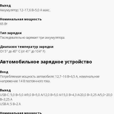
Выход
Аккумулятор: 12–17,6 В⎓5,0 А макс.
Гарантия лучшей
Бесплатная доставка
цены
по всей РФ
Номинальная мощность
Предложим Вам
Отправляем в день
65 Вт
индивидуальную цену
заказа
Тип зарядки
Последовательно заряжает три аккумулятора.
Диапазон температур зарядки
От 5° до 40° C (от 41° до 104° F)
Решения для бизнеса
Автомобильное зарядное устройство
Вход
Участвуем
Потребляемая мощность автомобиля: 12,7–16 В⎓6,5 А, номинальное
в тендерах
напряжение 14 В постоянного тока.
Оставить заявку
Выход
USB-C: 5,0 В⎓5,0 А/9,0 В⎓5,0 А/12,0 В⎓5,0 А/15,0 В⎓4,3 А/20,0 В⎓3,25 А/5,0~20,0
В⎓3,25 А
Оптовые поставки
USB-A: 5 В⎓2 А
Номинальная мощность
Заказать оптом