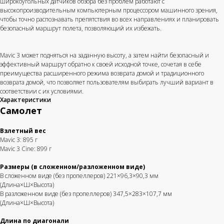
широкоугольных датчиков обзора без проблем работают с
высокопроизводительным компьютерным процессором машинного зрения,
чтобы точно распознавать препятствия во всех направлениях и планировать
безопасный маршрут полета, позволяющий их избежать.
Mavic 3 может подняться на заданную высоту, а затем найти безопасный и
эффективный маршрут обратно к своей исходной точке, сочетая в себе
преимущества расширенного режима возврата домой и традиционного
возврата домой, что позволяет пользователям выбирать лучший вариант в
соответствии с их условиями.
Характеристики
Самолет
Взлетный вес
Mavic 3: 895 г
Mavic 3 Cine: 899 г
Размеры (в сложенном/разложенном виде)
В сложенном виде (без пропеллеров) 221×96,3×90,3 мм
(Длина×Ш×Высота)
В разложенном виде (без пропеллеров) 347,5×283×107,7 мм
(Длина×Ш×Высота)
Длина по диагонали