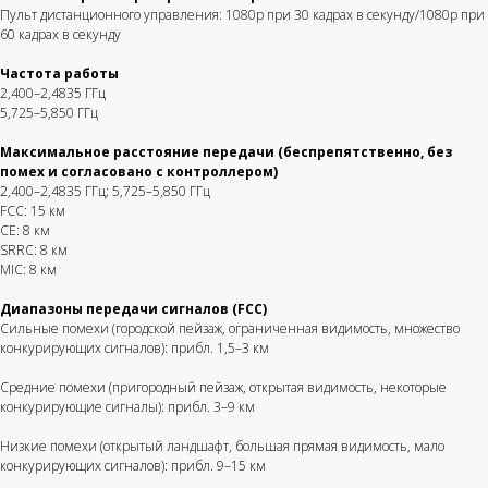
Пульт дистанционного управления: 1080p при 30 кадрах в секунду/1080p при
60 кадрах в секунду
Частота работы
2,400–2,4835 ГГц
5,725–5,850 ГГц
Максимальное расстояние передачи (беспрепятственно, без
помех и согласовано с контроллером)
2,400–2,4835 ГГц; 5,725–5,850 ГГц
FCC: 15 км
CE: 8 км
SRRC: 8 км
MIC: 8 км
Диапазоны передачи сигналов (FCC)
Сильные помехи (городской пейзаж, ограниченная видимость, множество
конкурирующих сигналов): прибл. 1,5–3 км
Средние помехи (пригородный пейзаж, открытая видимость, некоторые
конкурирующие сигналы): прибл. 3–9 км
Низкие помехи (открытый ландшафт, большая прямая видимость, мало
конкурирующих сигналов): прибл. 9–15 км