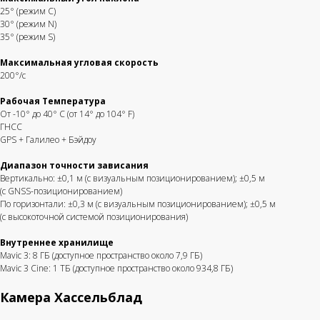
25° (режим C)
30° (режим N)
35° (режим S)
Максимальная угловая скорость
200°/с
Рабочая Температура
От -10° до 40° C (от 14° до 104° F)
ГНСС
GPS + Галилео + Бэйдоу
Диапазон точности зависания
Вертикально: ±0,1 м (с визуальным позиционированием); ±0,5 м
(с GNSS-позиционированием)
По горизонтали: ±0,3 м (с визуальным позиционированием); ±0,5 м
(с высокоточной системой позиционирования)
Внутреннее хранилище
Mavic 3: 8 ГБ (доступное пространство около 7,9 ГБ)
Mavic 3 Cine: 1 ТБ (доступное пространство около 934,8 ГБ)
Камера Хассельблад