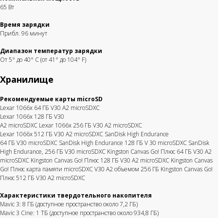
65 Вт
Мы сотрудничаем с государственными
Время зарядки
учреждениями,
коммерческими
и некоммерческими
Прибл. 96 минут
организациями, включая тех, кто работает с НДС.
Получить КП
Диапазон температур зарядки
От 5° до 40° C (от 41° до 104° F)
Хранилище
Рекомендуемые карты microSD
Lexar 1066x 64 ГБ V30 A2 microSDXC
Lexar 1066x 128 ГБ V30
A2 microSDXC Lexar 1066x 256 ГБ V30 A2 microSDXC
Lexar 1066x 512 ГБ V30 A2 microSDXC SanDisk High Endurance
64 ГБ V30 microSDXC SanDisk High Endurance 128 ГБ V 30 microSDXC SanDisk
High Endurance, 256 ГБ V30 microSDXC Kingston Canvas Go! Плюс 64 ГБ V30 A2
+7 (495) 211-11-07
microSDXC Kingston Canvas Go! Плюс 128 ГБ V30 A2 microSDXC Kingston Canvas
Магазин
Информаци
Go! Плюс карта памяти microSDXC V30 A2 объемом 256 ГБ Kingston Canvas Go!
info@dji-market.ru
Плюс 512 ГБ V30 A2 microSDXC
Характеристики твердотельного накопителя
Mavic 3: 8 ГБ (доступное пространство около 7,2 ГБ)
5.0
Mavic 3 Cine: 1 ТБ (доступное пространство около 934,8 ГБ)
Рейтинг организации в Яндекс