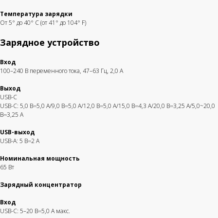
Температура зарядки
От 5° до 40° C (от 41° до 104° F)
Зарядное устройство
Вход
100–240 В переменного тока, 47–63 Гц, 2,0 А
Выход
USB-C
USB-C: 5,0 В⎓5,0 А/9,0 В⎓5,0 А/12,0 В⎓5,0 А/15,0 В⎓4,3 А/20,0 В⎓3,25 А/5,0~20,0
В⎓3,25 А
USB-выход
USB-A: 5 В⎓2 А
Номинальная мощность
65 Вт
Быстрая связь
Широкий
с клиентом
ассортимент
Зарядный концентратор
Персональное
DJI-Market - официальный
обслуживание каждого
дистрибьютор всей
обратившегося
линейки DJI
Вход
USB-C: 5–20 В⎓5,0 А макс.