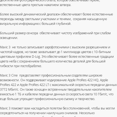
десятилетий фотографического опыта, которое обеспечивает яркие,
естественные цвета простым нажатием затвора.
Более высокий динамический диапазон обеспечивает более естественные
переходы между светлыми участками и тенями, сохраняя насыщенную
визуальную информацию с большей глубиной.
Больший размер сенсора обеспечивает чистоту изображений при слабом
освещении.
Mavic 3 не только записывает аэрофотоснимки с высоким разрешением и
частотой кадров, но также захватывает до 1 миллиарда цветов с 10-битным
цветовым профилем D-Log. Это обеспечивает более естественные градации
цвета неба с сохранением большего количества деталей для большей
гибкости при постобработке.
Mavic 3 Cine предоставляет профессиональным создателям широкие
возможности. Он поддерживает кодирование Apple ProRes 422 HQ, Apple
ProRes 422 и Apple ProRes 422 LT с максимальной скоростью передачи данных
3772 Мбит/с. Он также оснащен встроенным твердотельным накопителем
емкостью 1 ТБ и кабелем передачи данных со скоростью света 10 Гбит/с, что
еще больше упрощает профессиональную съемку и творчество.
Mavic 3 поможет вам насладиться полетом без столкновений, чтобы вы могли
сосредоточиться на получении наилучших снимков. Несколько