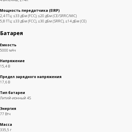
Мощность передатчика (EIRP)
2,4 ГГц: ≤33 дБм (FCC); ≤20 дБм (CE/SRRC/MIC)
5,8 ГГц: ≤33 дБм (FCC), ≤30 дБм (SRRC), ≤14 дБм (CE)
Батарея
Емкость
5000 мАч
Напряжение
15,4 В
Предел зарядного напряжения
17,6 В
Тип батареи
Литий-ионный 4S
Энергия
77 Втч
Масса
335,5 г