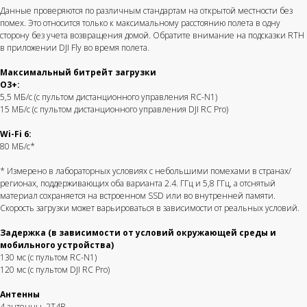
Данные проверяются по различным стандартам на открытой местности без
помех. Это относится только к максимальному расстоянию полета в одну
сторону без учета возвращения домой. Обратите внимание на подсказки RTH
в приложении DJI Fly во время полета.
Максимальный битрейт загрузки
O3+:
5,5 МБ/с (с пультом дистанционного управления RC-N1)
15 МБ/с (с пультом дистанционного управления DJI RC Pro)
Wi-Fi 6:
80 МБ/с*
* Измерено в лабораторных условиях с небольшими помехами в странах/
регионах, поддерживающих оба варианта 2.4. ГГц и 5,8 ГГц, а отснятый
материал сохраняется на встроенном SSD или во внутренней памяти.
Скорость загрузки может варьироваться в зависимости от реальных условий.
Задержка (в зависимости от условий окружающей среды и
мобильного устройства)
130 мс (с пультом RC-N1)
120 мс (с пультом DJI RC Pro)
Антенны
4 антенны, 2T4R