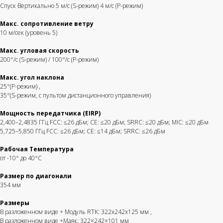
Спуск Вертикально 5 м/с (S-режим) 4 м/с (P-режим)
Макс. сопротивление ветру
10 м/сек (уровень 5)
Макс. угловая скорость
200°/с (S-режим) / 100°/с (P-режим)
Макс. угол наклона
25°(P-режим)
,
35°(S-режим, с пультом дистанционного управления)
Мощность передатчика (EIRP)
2,400–2,4835 ГГц FCC: ≤26 дБм; CE: ≤20 дБм; SRRC: ≤20 дБм; MIC: ≤20 дБм
5,725–5,850 ГГц FCC: ≤26 дБм; CE: ≤14 дБм; SRRC: ≤26 дБм
Рабочая Температура
от -10° до 40°С
Размер по диагонали
354 мм
Размеры
В разложенном виде + Модуль RTK: 322x242x125 мм
,
В разложенном виде +Маяк: 322×242×101 мм
,