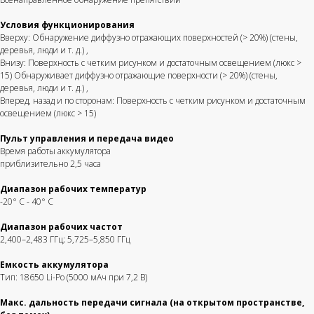
Условия функционирования
Вверху: Обнаружение диффузно отражающих поверхностей (> 20%) (стены,
+7 (495) 211-11-07
деревья, люди и т. д.)
,
Магазин
Информаци
Внизу: Поверхность с четким рисунком и достаточным освещением (люкс >
info@dji-market.ru
15) Обнаруживает диффузно отражающие поверхности (> 20%) (стены,
деревья, люди и т. д.)
,
Вперед, назад и по сторонам: Поверхность с четким рисунком и достаточным
освещением (люкс > 15)
5.0
Рейтинг организации в Яндекс
Пульт управления и передача видео
Время работы аккумулятора
приблизительно 2,5 часа
DJI-market.ru
2025
Диапазон рабочих температур
-20° С - 40° С
ИНН 550611951647, ОГРН 322554300022804
Политика конфиденциальности
Диапазон рабочих частот
2,400–2,483 ГГц; 5,725–5,850 ГГц
Емкость аккумулятора
Тип: 18650 Li-Po (5000 мАч при 7,2 В)
Макс. дальность передачи сигнала (на открытом пространстве,