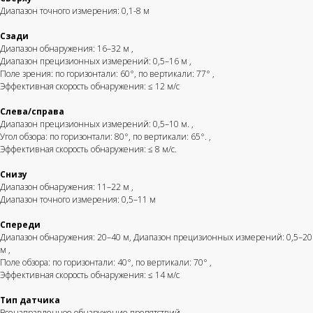
Диапазон точного измерения: 0,1-8 м
Участвуем
в тендерах
Сзади
Диапазон обнаружения: 16–32 м
,
Оставить заявку
Диапазон прецизионных измерений: 0,5–16 м
,
Поле зрения: по горизонтали: 60°, по вертикали: 77°
,
Эффективная скорость обнаружения: ≤ 12 м/с
Оптовые поставки
Слева/справа
Диапазон прецизионных измерений: 0,5–10 м.
,
Заказать оптом
Угол обзора: по горизонтали: 80°, по вертикали: 65°.
,
Эффективная скорость обнаружения: ≤ 8 м/с.
Мы сотрудничаем с государственными
учреждениями,
коммерческими
и некоммерческими
Снизу
организациями, включая тех, кто работает с НДС.
Диапазон обнаружения: 11–22 м
,
Получить КП
Диапазон точного измерения: 0,5–11 м
Спереди
Диапазон обнаружения: 20–40 м, Диапазон прецизионных измерений: 0,5–20
м
,
Поле обзора: по горизонтали: 40°, по вертикали: 70°
,
Эффективная скорость обнаружения: ≤ 14 м/с
Тип датчика
Всенаправленное обнаружение препятствий