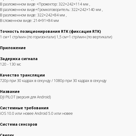
В разложенном виде +Прожектор: 322×242×114 мм
,
В разложенном виде+Громкоговоритель: 322×242×140 мм
,
В разложенном виде: 322×242×84 мм
,
В сложенном виде: 214×91×84 мм
Быстрая связь
Широкий
с клиентом
ассортимент
Точность позиционирования RTK (фиксация RTK)
1 см+1 стр/мин (по горизонтали) 1,5 см+1 стр/мин (по вертикали)
Персональное
DJI-Market - официальный
обслуживание каждого
дистрибьютор всей
обратившегося
линейки DJI
Приложение
Задержка сигнала
120 - 130 мс
Гарантия лучшей
Бесплатная доставка
Качество трансляции
цены
по всей РФ
720p при 30 кадрах в секунду / 1080p при 30 кадрах в секунду
Предложим Вам
Отправляем в день
индивидуальную цену
заказа
Название
DJI PILOT (версия для Android)
Системные требования
iOS 10.0 или новее Android 5.0 или новее
Система сенсоров
Решения для бизнеса
Сверху