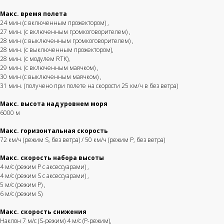
Макс. время полета
24 мин (с включенным прожектором)
,
27 мин. (с включенным громкоговорителем)
,
28 мин (с выключенным громкоговорителем)
,
28 мин. (с выключенным прожектором),
28 мин. (с модулем RTK)
,
29 мин. (с включенным маячком)
,
30 мин (с выключенным маячком)
,
31 мин. (получено при полете на скорости 25 км/ч в без ветра)
Макс. высота над уровнем моря
6000 м
Макс. горизонтальная скорость
72 км/ч (режим S, без ветра) / 50 км/ч (режим P, без ветра)
Макс. скорость набора высоты
4 м/с (режим P с аксессуарами)
,
4 м/с (режим S с аксессуарами)
,
5 м/с (режим P)
,
6 м/с (режим S)
Макс. скорость снижения
Наклон 7 м/с (S-режим) 4 м/с (P-режим)
,