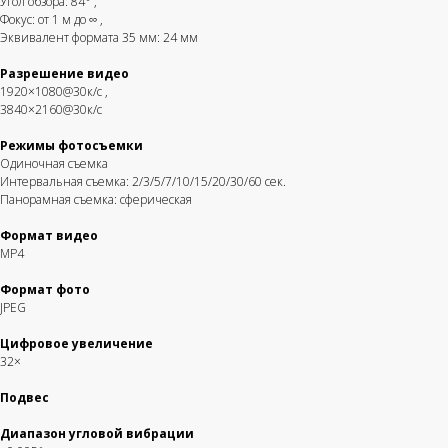
Угол обзора: 84°
,
Фокус: от 1 м до ∞
,
Эквивалент формата 35 мм: 24 мм
Разрешение видео
1920×1080@30к/с
,
3840×2160@30к/с
Режимы фотосъемки
Одиночная съемка
Интервальная съемка: 2/3/5/7/10/15/20/30/60 сек.
Панорамная съемка: сферическая
Формат видео
MP4
Формат фото
JPEG
Цифровое увеличение
32×
Подвес
Диапазон угловой вибрации