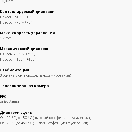
±0,005°
Контролируемый диапазон
Наклон: -90°- +30°
Поворот: -75°- +75°
Макс. скорость управления
120°/с
Механический диапазон
Наклон: -135°- +45°
,
Поворот: -100°- +100°
Стабилизация
3 оси (наклон, поворот, панорамирование)
Тепловизионная камера
FFC
Auto/Manual
Диапазон сцены
От -20 °C до 150 °C (высокий коэффициент усиления)
,
От -20 °C до 450 °C (низкий коэффициент усиления)