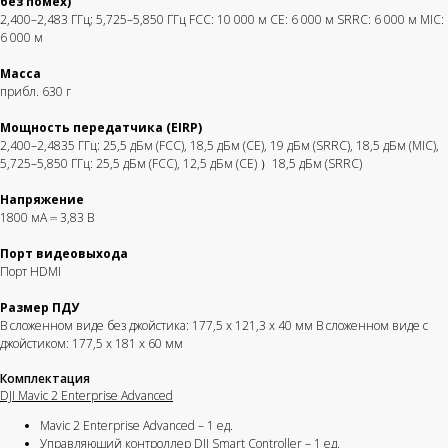
без помех)
Получить коммерческое
Корзина
Камеры
Аксессуары
Блог
предложение
2,400–2,483 ГГц; 5,725–5,850 ГГц FCC: 10 000 м CE: 6 000 м SRRC: 6 000 м MIC:
6 000 м
Масса
прибл. 630 г
Гарантии
Стабилизаторы
О магазине
Оплата и доставка
Дроны с камерой
Мощность передатчика (EIRP)
Обратный звонок
Написать в WhatsApp
2,400–2,4835 ГГц: 25,5 дБм (FCC), 18,5 дБм (CE), 19 дБм (SRRC), 18,5 дБм (MIC),
5,725–5,850 ГГц: 25,5 дБм (FCC), 12,5 дБм (CE) ）18,5 дБм (SRRC)
Напряжение
1800 мА ⎓ 3,83 В
Порт видеовыхода
Порт HDMI
Размер ПДУ
Получите коммерческое
В сложенном виде без джойстика: 177,5 x 121,3 x 40 мм В сложенном виде с
предложение
джойстиком: 177,5 x 181 x 60 мм
С Вами свяжется наш
менеджер
Комплектация
DJI Mavic 2 Enterprise Advanced
Mavic 2 Enterprise Advanced – 1 ед.
Управляющий контроллер DJI Smart Controller – 1 ед.