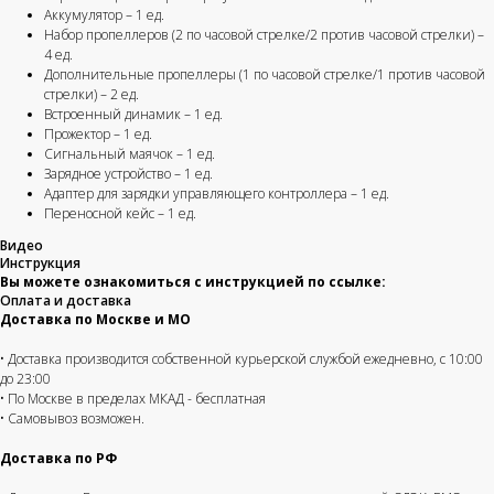
Аккумулятор – 1 ед.
Набор пропеллеров (2 по часовой стрелке/2 против часовой стрелки) –
4 ед.
Дополнительные пропеллеры (1 по часовой стрелке/1 против часовой
стрелки) – 2 ед.
Встроенный динамик – 1 ед.
Прожектор – 1 ед.
Сигнальный маячок – 1 ед.
+7
Зарядное устройство – 1 ед.
Адаптер для зарядки управляющего контроллера – 1 ед.
Переносной кейс – 1 ед.
Видео
Инструкция
Вы можете ознакомиться с инструкцией по ссылке:
Оплата и доставка
Доставка по Москве и МО
Отправить
• Доставка производится собственной курьерской службой ежедневно, с 10:00
Я принимаю
условия передачи
до 23:00
информации
• По Москве в пределах МКАД - бесплатная
• Самовывоз возможен.
Доставка по РФ