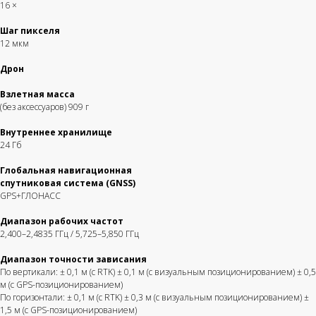
16 ×
Шаг пикселя
12 мкм
Дрон
Взлетная масса
(без аксессуаров) 909 г
Внутреннее хранилище
24 Гб
Глобальная навигационная
спутниковая система (GNSS)
GPS+ГЛОНАСС
Диапазон рабочих частот
2,400–2,4835 ГГц / 5,725–5,850 ГГц
Диапазон точности зависания
По вертикали: ± 0,1 м (с RTK) ± 0,1 м (с визуальным позиционированием) ± 0,5
м (с GPS-позиционированием)
По горизонтали: ± 0,1 м (с RTK) ± 0,3 м (с визуальным позиционированием) ±
1,5 м (с GPS-позиционированием)