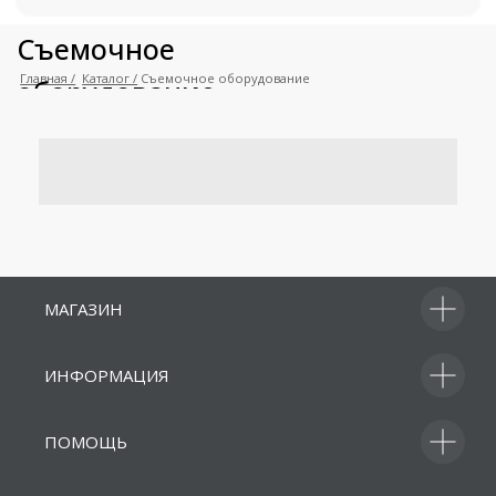
+7 (495) 211-11-07
Магазин
Информаци
info@dji-market.ru
5.0
Рейтинг организации в Яндекс
МАГАЗИН
Политика конфиденциальности
ИНФОРМАЦИЯ
ПОМОЩЬ
Получите коммерческое
предложение