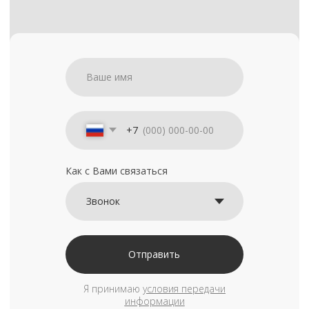
+7
Как с Вами связаться
Отправить
Я принимаю
условия передачи
информации
Съемочное
Главная /
Каталог /
Съемочное оборудование
оборудование